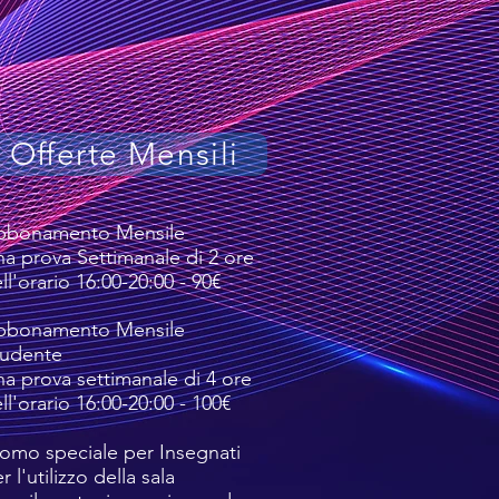
Offerte Mensili
bbonamento Mensile
a prova Settimanale di 2 ore
ll'orario 16:00-20:00 - 90€
bbonamento Mensile
tudente
a prova settimanale di 4 ore
ll'orario 16:00-20:00 - 100€
omo speciale per Insegnati
r l'utilizzo della sala