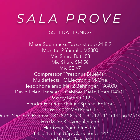
SALA PROVE
SCHEDA TECNICA
Mixer Sountracks Topaz studio 24-8-2
Monitor 2 Yamaha MS300
Mic Shure Beta 58
Mic Shure SM 58
Mic SE V7
Compressor “Presonus BlueMax
Multieffects TC Electronic M-One
Headphone amplifier 2 Behringer HA4000
David Eden Traveler + Cabinet David Eden D410T.
Peavey Bandit 112
Fender Hot Rod deluxe Special Edition
Cassa 4X12 V30 Randal
rum “Gretsch Renown 18”x22”-8”x10”-9”x12”-11”x14” sn 5”x1
Hardware 3 Cymbal Stand
Hardware Yamaha H-hat
Hi-Hat Hi-Hat Ufip Class Series 14”
Crash 18 Zildjian 14”