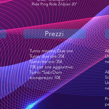
Ride Ping Ride Zildjian 20”
Prezzi
Turno minimo Due ore
A
Turno due ore 25€
Un
Turno tre ore 35€
ne
10€ per ore aggiuntive.
A
Turno *Sab/Dom
S
sovraprezzo 10€
Un
ne
Pr
pe